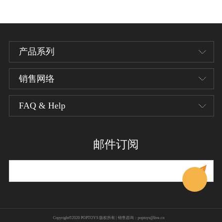
产品系列
销售网络
EX系列
型系列素体
FAQ & Help
经销商页面
1/12 CMS经典影视系列
关于我们
联系我们
邮件订阅
X系列
Copyright©2020 POPTOYS 版权所有 | 销售咨询：poptoys@live.cn